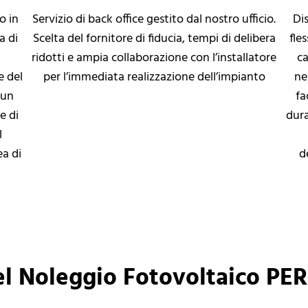
o in
Servizio di back office gestito dal nostro ufficio.
Di
a di
Scelta del fornitore di fiducia, tempi di delibera
fles
ridotti e ampia collaborazione con l’installatore
ca
e del
per l’immediata realizzazione dell’impianto
ne
 un
fa
e di
dura
l
ea di
d
el Noleggio Fotovoltaico PE