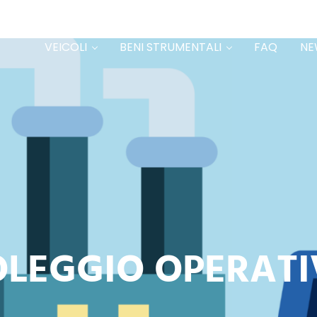
VEICOLI
BENI STRUMENTALI
FAQ
NE
 e leasing strumentale
LEGGIO OPERAT