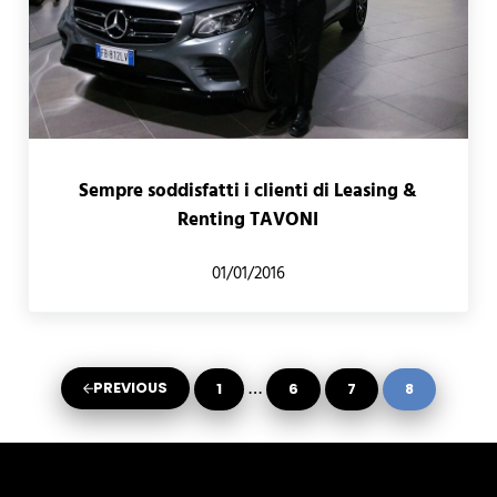
Sempre soddisfatti i clienti di Leasing &
Renting TAVONI
01/01/2016
Interim pages omitted
…
PREVIOUS
1
6
7
8
GO TO PAGE
GO TO PAGE
GO TO PAGE
GO TO PAG